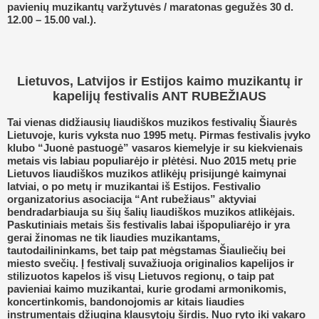
pavienių muzikantų varžytuvės / maratonas gegužės 30 d.
12.00 – 15.00 val.).
Lietuvos, Latvijos ir Estijos kaimo muzikantų ir
kapelijų festivalis ANT RUBEŽIAUS
Tai vienas didžiausių liaudiškos muzikos festivalių Šiaurės
Lietuvoje, kuris vyksta nuo 1995 metų. Pirmas festivalis įvyko
klubo “Juonė pastuogė” vasaros kiemelyje ir su kiekvienais
metais vis labiau populiarėjo ir plėtėsi. Nuo 2015 metų prie
Lietuvos liaudiškos muzikos atlikėjų prisijungė kaimynai
latviai, o po metų ir muzikantai iš Estijos. Festivalio
organizatorius asociacija “Ant rubežiaus” aktyviai
bendradarbiauja su šių šalių liaudiškos muzikos atlikėjais.
Paskutiniais metais šis festivalis labai išpopuliarėjo ir yra
gerai žinomas ne tik liaudies muzikantams,
tautodailininkams, bet taip pat mėgstamas Šiauliečių bei
miesto svečių. Į festivalį suvažiuoja originalios kapelijos ir
stilizuotos kapelos iš visų Lietuvos regionų, o taip pat
pavieniai kaimo muzikantai, kurie grodami armonikomis,
koncertinkomis, bandonojomis ar kitais liaudies
instrumentais džiugina klausytojų širdis. Nuo ryto iki vakaro