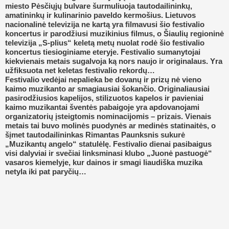
miesto Pėsčiųjų bulvare šurmuliuoja tautodailininkų,
amatininkų ir kulinarinio paveldo kermošius. Lietuvos
nacionalinė televizija ne kartą yra filmavusi šio festivalio
koncertus ir parodžiusi muzikinius filmus, o Šiaulių regioninė
televizija „S-plius“ keletą metų nuolat rodė šio festivalio
koncertus tiesioginiame eteryje. Festivalio sumanytojai
kiekvienais metais sugalvoja ką nors naujo ir originalaus. Yra
užfiksuota net keletas festivalio rekordų…
Festivalio vedėjai nepalieka be dovanų ir prizų nė vieno
kaimo muzikanto ar smagiausiai šokančio. Originaliausiai
pasirodžiusios kapelijos, stilizuotos kapelos ir pavieniai
kaimo muzikantai šventės pabaigoje yra apdovanojami
organizatorių įsteigtomis nominacijomis – prizais. Vienais
metais tai buvo molinės puodynės ar medinės statinaitės, o
šįmet tautodailininkas Rimantas Paunksnis sukurė
„Muzikantų angelo“ statulėlę. Festivalio dienai pasibaigus
visi dalyviai ir svečiai linksminasi klubo „Juonė pastuogė“
vasaros kiemelyje, kur dainos ir smagi liaudiška muzika
netyla iki pat paryčių…