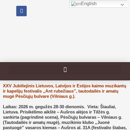
Pereiti
English
F
prie
a
turinio
c
e
b
o
o
k
XXV Jubiliejinis Lietuvos, Latvijos ir Estijos kaimo muzikantų
ir kapelijų festivalis „Ant rubežiaus”, tautodailės ir amatų
mugė Pėsčiųjų bulvare (Vilniaus g.).
Laikas:
2026 m. gegužės 28-30 dienomis.
Vieta:
Šiauliai,
Lietuva. Prisikėlimo aikštė – Aušros alėjos ir Tilžės g.
sankirta (pagrindinė scena), Pėsčiųjų bulvaras – Vilniaus g.
(Tautodailės ir amatų mugė), muzikinio klubo „Juonė
pastuogė” vasaros kiemas – Aušros al. 31A (festivalio štabas,