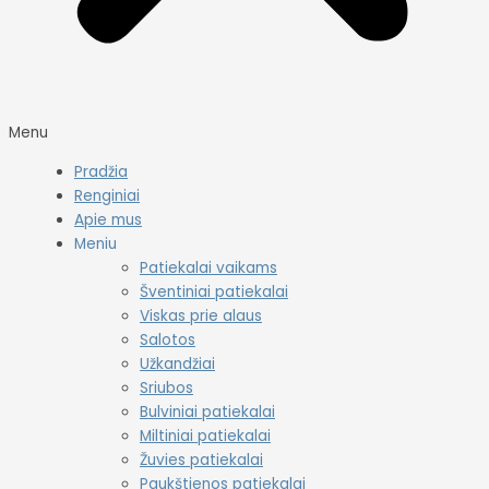
Menu
Pradžia
Renginiai
Apie mus
Meniu
Patiekalai vaikams
Šventiniai patiekalai
Viskas prie alaus
Salotos
Užkandžiai
Sriubos
Bulviniai patiekalai
Miltiniai patiekalai
Žuvies patiekalai
Paukštienos patiekalai