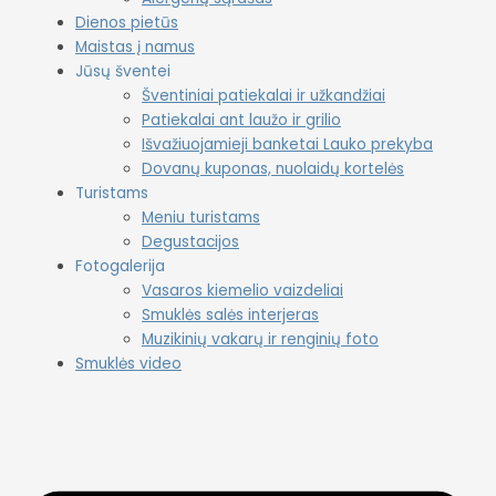
Dienos pietūs
Maistas į namus
Jūsų šventei
Šventiniai patiekalai ir užkandžiai
Patiekalai ant laužo ir grilio
Išvažiuojamieji banketai Lauko prekyba
Dovanų kuponas, nuolaidų kortelės
Turistams
Meniu turistams
Degustacijos
Fotogalerija
Vasaros kiemelio vaizdeliai
Smuklės salės interjeras
Muzikinių vakarų ir renginių foto
Smuklės video