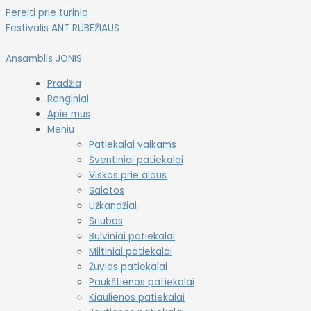
Pereiti prie turinio
Festivalis ANT RUBEŽIAUS
Ansamblis JONIS
Pradžia
Renginiai
Apie mus
Meniu
Patiekalai vaikams
Šventiniai patiekalai
Viskas prie alaus
Salotos
Užkandžiai
Sriubos
Bulviniai patiekalai
Miltiniai patiekalai
Žuvies patiekalai
Paukštienos patiekalai
Kiaulienos patiekalai