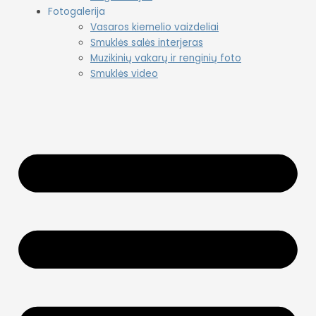
Fotogalerija
Vasaros kiemelio vaizdeliai
Smuklės salės interjeras
Muzikinių vakarų ir renginių foto
Smuklės video