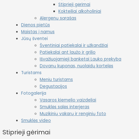
Stiprieji gėrimai
Kokteiliai alkoholiniai
Alergenų sąrašas
Dienos pietūs
Maistas į namus
Jūsų šventei
Šventiniai patiekalai ir užkandžiai
Patiekalai ant laužo ir grilio
Išvažiuojamieji banketai Lauko prekyba
Dovanų kuponas, nuolaidų kortelės
Turistams
Meniu turistams
Degustacijos
Fotogalerija
Vasaros kiemelio vaizdeliai
Smuklės salės interjeras
Muzikinių vakarų ir renginių foto
Smuklės video
Stiprieji gėrimai