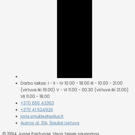
Darbo laikas: I - II - IV 10.00 - 18.00 III - 10.00 - 21.00
(virtuvė iki 19.00) V - VI 11.00 - 00.30 (virtuvė iki 21.00)
VII 11.00 - 18.00
+370 656 43363
+370 41 524926
jonis.smukle@splius.lt
Aušros al. 31A, Šiauliai Lietuva
© 1994 Juonė Pastuogė.
Visos teisės saugomos.