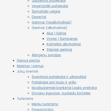
Jautienos patiekalai
Vegetariški patiekalai
Žemaitiški valgiai
Desertai
Gėrimai (nealkoholiniai)
Gėrimai (alkoholiniai)
Alus | Sidras
Vynas | Šampanas
Kokteiliai alkoholiniai
Stiprieji gėrimai
Alergenų sąrašas
Dienos pietūs
Maistas į namus
Jūsų šventei
Šventiniai patiekalai ir užkandžiai
Patiekalai ant laužo ir grilio
Išvažiuojamieji banketai Lauko prekyba
Dovanų kuponas, nuolaidų kortelės
Turistams
Meniu turistams
Degustacijos