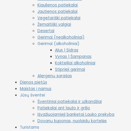
Kiaulienos patiekalai
Jautienos patiekalai
Vegetariški patiekalai
Žemaitiški valgiai
Desertai
Gėrimai (nealkoholiniai)
Gėrimai (alkoholiniai)
Alus | Sidras
Vynas | Šampanas
Kokteiliai alkoholiniai
Stiprieji gėrimai
Alergenų sąrašas
Dienos pietūs
Maistas į namus
Jūsų šventei
Šventiniai patiekalai ir užkandžiai
Patiekalai ant laužo ir grilio
Išvažiuojamieji banketai Lauko prekyba
Dovanų kuponas, nuolaidų kortelės
Turistams