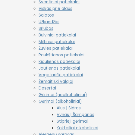
Šventiniai patiekalai
Viskas prie alaus
Salotos
Užkandžiai
Sriubos
Bulviniai patiekalai
Miltiniai patiekalai
Žuvies patiekalai
Paukštienos patiekalai
Kiaulienos patiekalai
Jautienos patiekalai
Vegetariški patiekalai
Žemaitiški valgiai
Desertai
Gėrimai (nealkoholiniai)
Gėrimai (alkoholiniai)
Alus | Sidras
Vynas | Šampanas
Stiprieji gėrimai
Kokteiliai alkoholiniai
Alergenų sąrašas