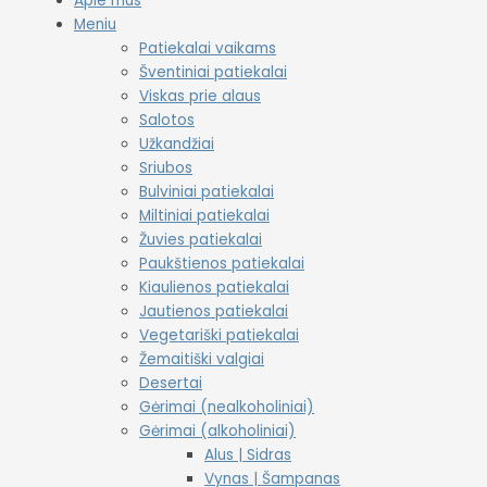
Apie mus
Meniu
Patiekalai vaikams
Šventiniai patiekalai
Viskas prie alaus
Salotos
Užkandžiai
Sriubos
Bulviniai patiekalai
Miltiniai patiekalai
Žuvies patiekalai
Paukštienos patiekalai
Kiaulienos patiekalai
Jautienos patiekalai
Vegetariški patiekalai
Žemaitiški valgiai
Desertai
Gėrimai (nealkoholiniai)
Gėrimai (alkoholiniai)
Alus | Sidras
Vynas | Šampanas