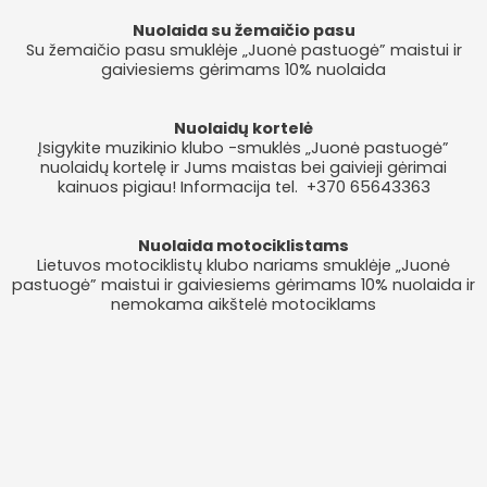
Nuolaida su žemaičio pasu
Su žemaičio pasu smuklėje „Juonė pastuogė” maistui ir
gaiviesiems gėrimams 10% nuolaida
Nuolaidų kortelė
Įsigykite muzikinio klubo -smuklės „Juonė pastuogė”
nuolaidų kortelę ir Jums maistas bei gaivieji gėrimai
kainuos pigiau! Informacija tel. +370 65643363
Nuolaida motociklistams
Lietuvos motociklistų klubo nariams smuklėje „Juonė
pastuogė” maistui ir gaiviesiems gėrimams 10% nuolaida ir
nemokama aikštelė motociklams