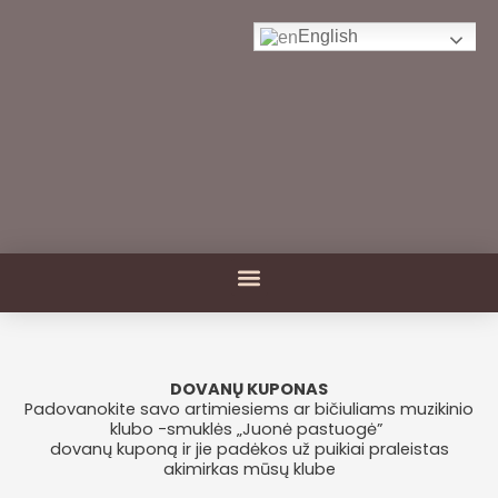
Pereiti
prie
English
turinio
Menu
DOVANŲ KUPONAS
Padovanokite savo artimiesiems ar bičiuliams muzikinio
klubo -smuklės „Juonė pastuogė”
dovanų kuponą ir jie padėkos už puikiai praleistas
akimirkas mūsų klube