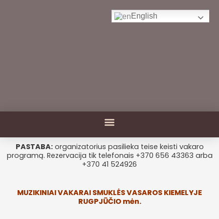
Pereiti
prie
English
turinio
Menu
PASTABA:
organizatorius pasilieka teise keisti vakaro
programą. Rezervacija tik telefonais +370 656 43363 arba
+370 41 524926
MUZIKINIAI VAKARAI SMUKLĖS VASAROS KIEMELYJE
RUGPJŪČIO mėn.