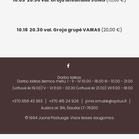
10.03
20.30 val. Groja ansamblis JONIS
(15,00 €)
10.16
20.30 val. Groja grupė VAIRAS
(20,00 €)
Darbo laikas:
Darbo laikas žiemos metu: I - II - IV 10.00 - 18.00 III - 10.00 - 21.00
(virtuvė iki 19.00) V - VI 11.00 - 00.30 (virtuvė iki 21.00) VII 11.00 - 18.00
+370 656 43 363
+370 415 24 926
jonis.smukle@splius.lt
Aušros al. 31A, Šiauliai LT-76300
© 1994 Juonė Pastuogė.
Visos teisės saugomos.